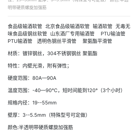
明带硬质螺旋加强筋
食品级输酒软管 北京食品级输酒软管 输酒软管 无毒无
味食品级钢丝软管 山东酒厂专用输酒管 PTU输油管
PTU输酒管 透明色钢丝平滑管 聚氨酯平滑管
材质：镀锌钢丝，304不锈钢钢丝 聚氨酯
特性：内壁光滑，附有弹性；
硬度范围：80A—90A
温度范围：-40—90°C，短时间能到120°（3个小时）
规格内径：19--55mm
壁厚：3--5.5mm（特殊型号可定做）
颜色:半透明带硬质螺旋加强筋