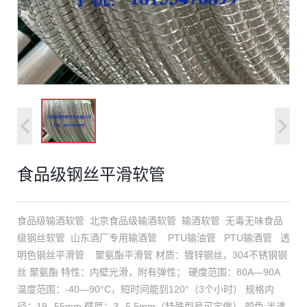
食品级钢丝平滑软管
食品级输酒软管 北京食品级输酒软管 输酒软管 无毒无味食品
级钢丝软管 山东酒厂专用输酒管 PTU输油管 PTU输酒管 透
明色钢丝平滑管 聚氨酯平滑管 材质：镀锌钢丝，304不锈钢钢
丝 聚氨酯 特性：内壁光滑，附有弹性； 硬度范围：80A—90A
温度范围：-40—90°C，短时间能到120°（3个小时） 规格内
径：19--55mm 壁厚：3--5.5mm（特殊型号可定做） 颜色:半透